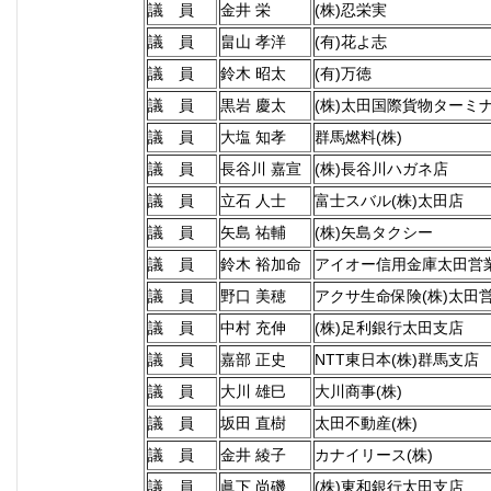
議 員
金井 栄
(株)忍栄実
議 員
畠山 孝洋
(有)花よ志
議 員
鈴木 昭太
(有)万徳
議 員
黒岩 慶太
(株)太田国際貨物ターミ
議 員
大塩 知孝
群馬燃料(株)
議 員
長谷川 嘉宣
(株)長谷川ハガネ店
議 員
立石 人士
富士スバル(株)太田店
議 員
矢島 祐輔
(株)矢島タクシー
議 員
鈴木 裕加命
アイオー信用金庫太田営
議 員
野口 美穂
アクサ生命保険(株)太田
議 員
中村 充伸
(株)足利銀行太田支店
議 員
嘉部 正史
NTT東日本(株)群馬支店
議 員
大川 雄巳
大川商事(株)
議 員
坂田 直樹
太田不動産(株)
議 員
金井 綾子
カナイリース(株)
議 員
眞下 尚磯
(株)東和銀行太田支店