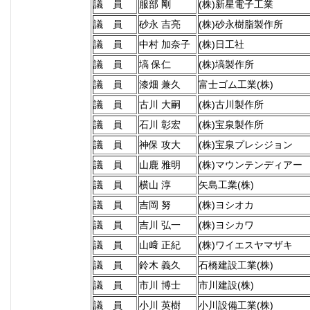
議 員
服部 剛
(株)新星電子工業
議 員
砂永 吉亮
(株)砂永樹脂製作所
議 員
中村 加奈子
(株)日工社
議 員
塙 保仁
(株)塙製作所
議 員
漆畑 兼久
富士ゴム工業(株)
議 員
古川 大嗣
(株)古川製作所
議 員
石川 彰宏
(株)宝泉製作所
議 員
神保 攻大
(株)宝泉プレシジョン
議 員
山鹿 雅明
(株)マウンテンディアー
議 員
横山 淳
矢島工業(株)
議 員
吉岡 努
(株)ヨシオカ
議 員
吉川 弘一
(株)ヨシカワ
議 員
山﨑 正紀
(株)ワイエスヤマザキ
議 員
鈴木 義久
石橋建設工業(株)
議 員
市川 博士
市川建設(株)
議 員
小川 英樹
小川設備工業(株)