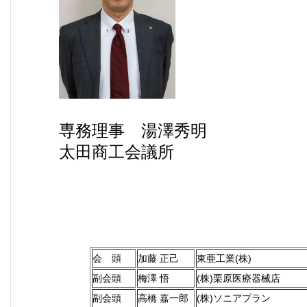
専務理事 湯澤秀明
太田商工会議所
会 頭
加藤 正己
東亜工業(株)
副会頭
梅澤 悟
(株)栗原医療器械店
副会頭
高橋 嘉一郎
(株)ソニアプラン