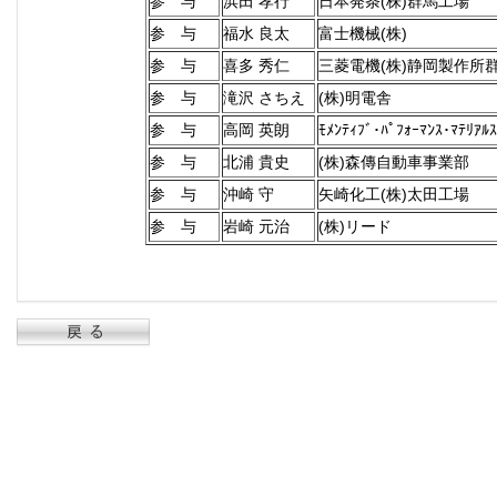
参 与
浜田 孝行
日本発条(株)群馬工場
参 与
福水 良太
富士機械(株)
参 与
喜多 秀仁
三菱電機(株)静岡製作所
参 与
滝沢 さちえ
(株)明電舎
参 与
高岡 英朗
ﾓﾒﾝﾃｨﾌﾞ･ﾊﾟﾌｫｰﾏﾝｽ･ﾏﾃﾘ
参 与
北浦 貴史
(株)森傳自動車事業部
参 与
沖崎 守
矢崎化工(株)太田工場
参 与
岩崎 元治
(株)リード