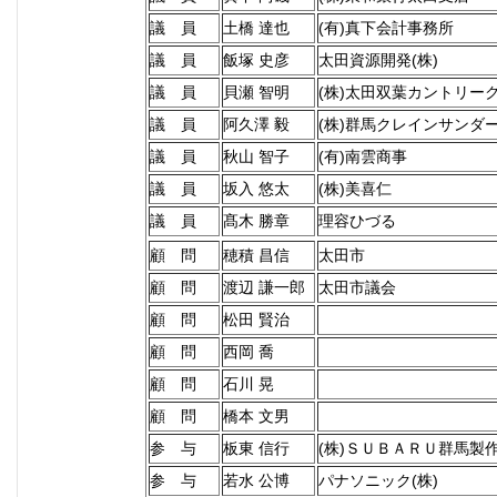
議 員
土橋 達也
(有)真下会計事務所
議 員
飯塚 史彦
太田資源開発(株)
議 員
貝瀬 智明
(株)太田双葉カントリー
議 員
阿久澤 毅
(株)群馬クレインサンダ
議 員
秋山 智子
(有)南雲商事
議 員
坂入 悠太
(株)美喜仁
議 員
髙木 勝章
理容ひづる
顧 問
穂積 昌信
太田市
顧 問
渡辺 謙一郎
太田市議会
顧 問
松田 賢治
顧 問
西岡 喬
顧 問
石川 晃
顧 問
橋本 文男
参 与
板東 信行
(株)ＳＵＢＡＲＵ群馬製
参 与
若水 公博
パナソニック(株)