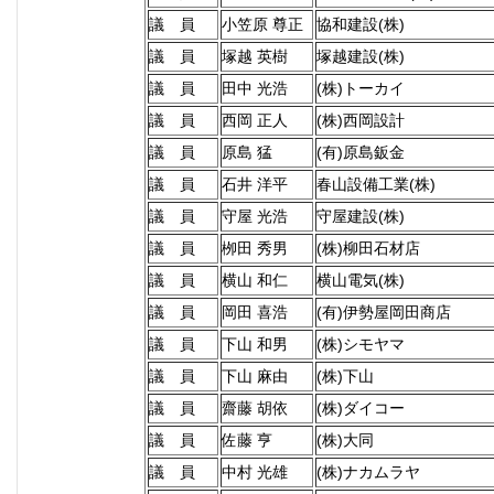
議 員
小笠原 尊正
協和建設(株)
議 員
塚越 英樹
塚越建設(株)
議 員
田中 光浩
(株)トーカイ
議 員
西岡 正人
(株)西岡設計
議 員
原島 猛
(有)原島鈑金
議 員
石井 洋平
春山設備工業(株)
議 員
守屋 光浩
守屋建設(株)
議 員
栁田 秀男
(株)柳田石材店
議 員
横山 和仁
横山電気(株)
議 員
岡田 喜浩
(有)伊勢屋岡田商店
議 員
下山 和男
(株)シモヤマ
議 員
下山 麻由
(株)下山
議 員
齋藤 胡依
(株)ダイコー
議 員
佐藤 亨
(株)大同
議 員
中村 光雄
(株)ナカムラヤ