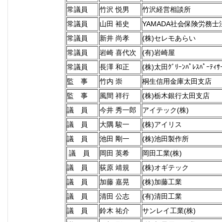
常議員
竹沢 悦男
竹沢経営相談所
常議員
山田 裕史
YAMADA社会保険労務士
常議員
新井 尚孝
(株)セレモあらい
常議員
岩崎 喜代次
(有)岩崎屋
常議員
長澤 和正
(株)太田ｸﾞﾘｰﾝﾊﾟﾚｽﾊﾟｰﾃｨｻ
監 事
竹内 崇
桐生信用金庫太田支店
監 事
風間 祥行
(株)栃木銀行太田支店
議 員
今井 秀一郎
アイテック(株)
議 員
大隅 駿一
(株)アイリス
議 員
池田 剛一
(株)池田製作所
議 員
岡田 英希
岡田工業(株)
議 員
荻原 靖規
(株)オギテック
議 員
加藤 嘉晃
(株)加藤工業
議 員
清田 公志
(有)清田工業
議 員
鈴木 祐介
サンレイ工業(株)