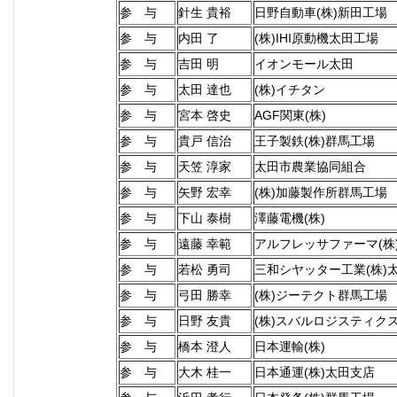
参 与
針生 貴裕
日野自動車(株)新田工場
参 与
内田 了
(株)IHI原動機太田工場
参 与
吉田 明
イオンモール太田
参 与
太田 達也
(株)イチタン
参 与
宮本 啓史
AGF関東(株)
参 与
貴戸 信治
王子製鉄(株)群馬工場
参 与
天笠 淳家
太田市農業協同組合
参 与
矢野 宏幸
(株)加藤製作所群馬工場
参 与
下山 泰樹
澤藤電機(株)
参 与
遠藤 幸範
アルフレッサファーマ(株
参 与
若松 勇司
三和シヤッター工業(株)
参 与
弓田 勝幸
(株)ジーテクト群馬工場
参 与
日野 友貴
(株)スバルロジスティク
参 与
橋本 澄人
日本運輸(株)
参 与
大木 桂一
日本通運(株)太田支店