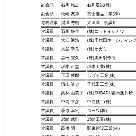
副会頭
石川 雅之
石川建設(株)
副会頭
松崎 友康
富士部品工業(株)
専務理事
湯澤 秀明
太田商工会議所
常議員
石川 好伸
(株)ニットイシカワ
常議員
大江 通浩
(株)千代田ホールディン
常議員
大谷 幸良
(株)オガミ
常議員
黒田 雪久
(株)黒田製作所
常議員
坂本 正堂
坂本工業(株)
常議員
正田 敦郎
しげる工業(株)
常議員
清山 健史
千代田工業(株)
常議員
高林 由美子
(株)SUBARU群馬製作所
常議員
中島 幸彦
中島鉄工(株)
常議員
萩原 幸宏
コーワ(株)
常議員
岩崎 武則
岩崎工業(株)
常議員
髙橋 明
関東建設工業(株)