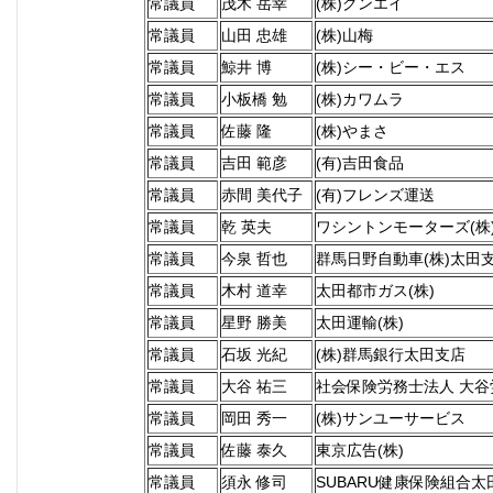
常議員
茂木 岳幸
(株)グンエイ
常議員
山田 忠雄
(株)山梅
常議員
鯨井 博
(株)シー・ビー・エス
常議員
小板橋 勉
(株)カワムラ
常議員
佐藤 隆
(株)やまさ
常議員
吉田 範彦
(有)吉田食品
常議員
赤間 美代子
(有)フレンズ運送
常議員
乾 英夫
ワシントンモーターズ(株
常議員
今泉 哲也
群馬日野自動車(株)太田
常議員
木村 道幸
太田都市ガス(株)
常議員
星野 勝美
太田運輸(株)
常議員
石坂 光紀
(株)群馬銀行太田支店
常議員
大谷 祐三
社会保険労務士法人 大谷
常議員
岡田 秀一
(株)サンユーサービス
常議員
佐藤 泰久
東京広告(株)
常議員
須永 修司
SUBARU健康保険組合